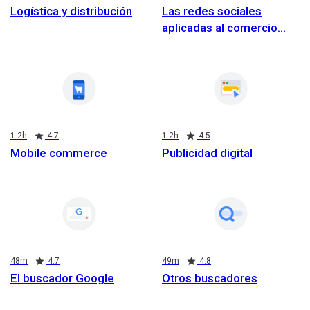
Logística y distribución
Las redes sociales
aplicadas al comercio
Duration
Rating
Duration
Rating
1.2h
4.7
1.2h
4.5
Mobile commerce
Publicidad digital
Duration
Rating
Duration
Rating
48m
4.7
49m
4.8
El buscador Google
Otros buscadores