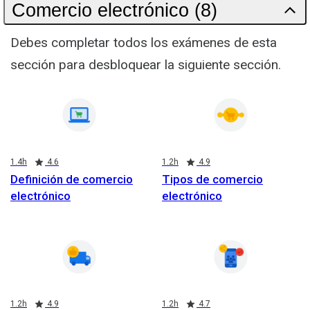
Comercio electrónico (8)
Debes completar todos los exámenes de esta
sección para desbloquear la siguiente sección.
Duration
Rating
Duration
Rating
1.4h
4.6
1.2h
4.9
Definición de comercio
Tipos de comercio
electrónico
electrónico
Duration
Rating
Duration
Rating
1.2h
4.9
1.2h
4.7