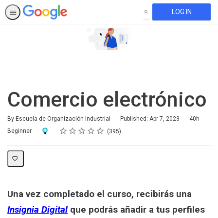
LOG IN
SEARCH
Comercio electrónico
Duration
By Escuela de Organización Industrial
Published: Apr 7, 2023
40h
Rating
1 star
2 stars
3 stars
4 stars
5 stars
Difficulty
Average rating: 4.7
395 reviews
Award For Completion
Beginner
395
Una vez completado el curso, recibirás una
Insignia Digital
que podrás añadir a tus perfiles