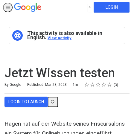
LOG IN
SEARCH
This activity is also available in
English.
View activity
Jetzt Wissen testen
Rating
1 star
2 stars
3 stars
4 stars
5 stars
Duration
Average rating: 4.7
3 reviews
By Google
Published: Mar 23, 2023
1m
3
LOG IN TO LAUNCH
Hagen hat auf der Website seines Friseursalons
ein System für Onlinebuchungen eingeführt.