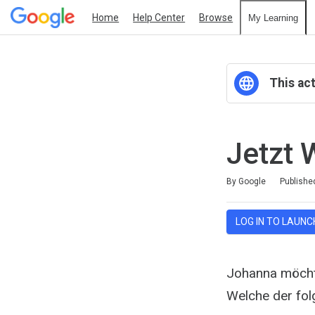
Home
Help Center
Browse
My Learning
This act
Jetzt 
Duration
Average rating: 4.0
1 review
By Google
Publishe
LOG IN TO LAUNC
Johanna möchte
Welche der fol