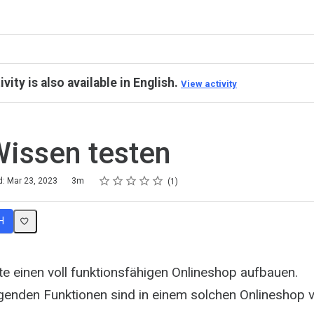
ivity is also available in English.
View activity
Wissen testen
Rating
1 star
2 stars
3 stars
4 stars
5 stars
d: Mar 23, 2023
3m
1
H
 einen voll funktionsfähigen Onlineshop aufbauen.
genden Funktionen sind in einem solchen Onlineshop 