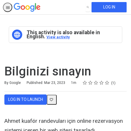
LOG IN
SEARCH
This activity is also available in
English.
View activity
Bilginizi sınayın
Rating
1 star
2 stars
3 stars
4 stars
5 stars
Duration
Average rating: 5.0
1 review
By Google
Published: Mar 23, 2023
1m
1
LOG IN TO LAUNCH
Ahmet kuaför randevuları için online rezervasyon
sistemi içeren bir web sitesi tasarladı.