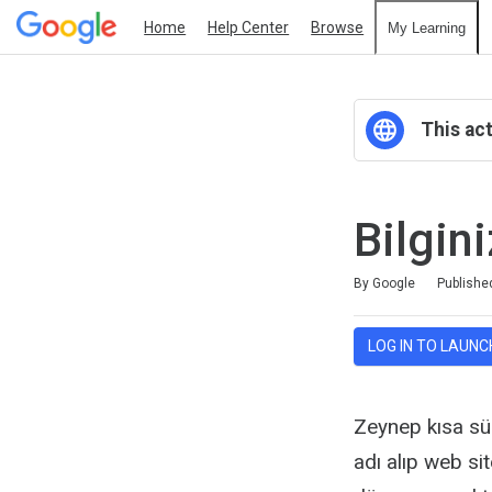
Home
Help Center
Browse
My Learning
This act
Bilgini
Duration
Average rating: 5.0
1 review
By Google
Publishe
LOG IN TO LAUNC
Zeynep kısa sür
adı alıp web sit