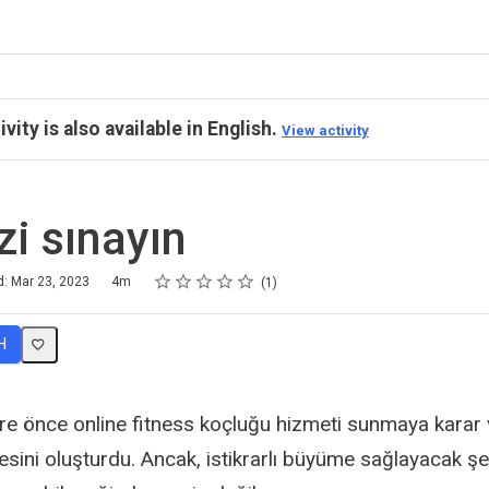
ivity is also available in English.
View activity
zi sınayın
Rating
1 star
2 stars
3 stars
4 stars
5 stars
d: Mar 23, 2023
4m
1
H
e önce online fitness koçluğu hizmeti sunmaya karar v
esini oluşturdu. Ancak, istikrarlı büyüme sağlayacak şekil