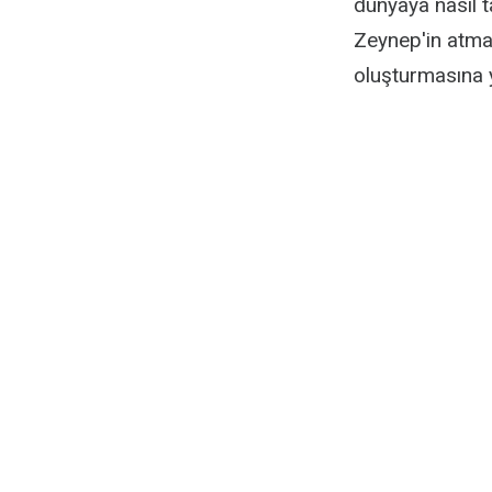
dünyaya nasıl t
Zeynep'in atmas
oluşturmasına 