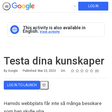
LOG IN
SEARCH
This activity is also available in
English.
View activity
Testa dina kunskaper
Rating
1 star
2 stars
3 stars
4 stars
5 stars
Duration
Average rating: 0
No reviews
By Google
Published: Mar 23, 2023
2m
0
LOG IN TO LAUNCH
Hamids webbplats får inte så många besökare
som han skulle vilja.