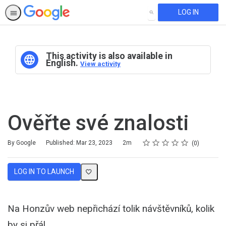
LOG IN
SEARCH
This activity is also available in
English.
View activity
Ověřte své znalosti
Rating
1 star
2 stars
3 stars
4 stars
5 stars
Duration
Average rating: 0
No reviews
By Google
Published: Mar 23, 2023
2m
0
LOG IN TO LAUNCH
Na Honzův web nepřichází tolik návštěvníků, kolik
by si přál.