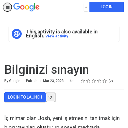
LOG IN
SEARCH
This activity is also available in
English.
View activity
Bilginizi sınayın
Rating
1 star
2 stars
3 stars
4 stars
5 stars
Duration
Average rating: 5.0
2 reviews
By Google
Published: Mar 23, 2023
4m
2
LOG IN TO LAUNCH
İç mimar olan Josh, yeni işletmesini tanıtmak için
blog yayınları oluşturup sosyal medyada