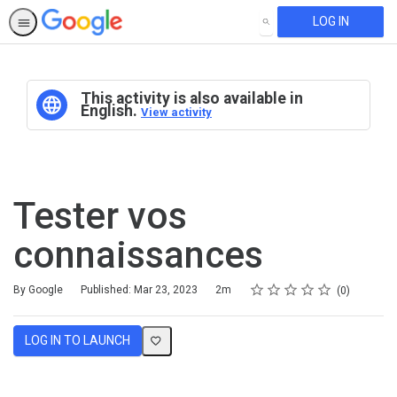
LOG IN
SEARCH
This activity is also available in
English.
View activity
Tester vos
connaissances
Rating
1 star
2 stars
3 stars
4 stars
5 stars
Duration
Average rating: 0
No reviews
By Google
Published: Mar 23, 2023
2m
0
LOG IN TO LAUNCH