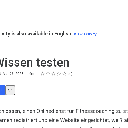
ivity is also available in English.
View activity
Wissen testen
Rating
1 star
2 stars
3 stars
4 stars
5 stars
d: Mar 23, 2023
4m
0
H
hlossen, einen Onlinedienst für Fitnesscoaching zu st
men registriert und eine Website eingerichtet, weiß a