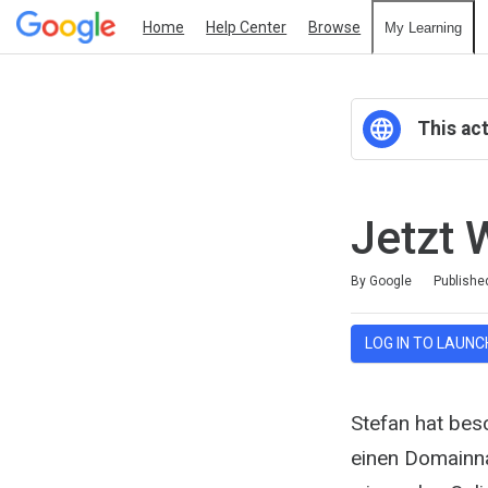
Home
Help Center
Browse
My Learning
This act
Jetzt 
Duration
Average rating: 0
No reviews
By Google
Publishe
LOG IN TO LAUNC
Stefan hat besc
einen Domainna