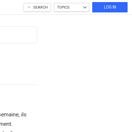
LOG IN
SEARCH
TOPICS
emaine, ils
ment.