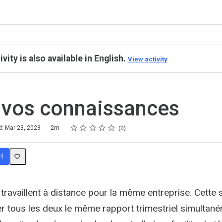
ivity is also available in English.
View activity
 vos connaissances
Rating
1 star
2 stars
3 stars
4 stars
5 stars
d: Mar 23, 2023
2m
0
H
ravaillent à distance pour la même entreprise. Cette s
er tous les deux le même rapport trimestriel simultané