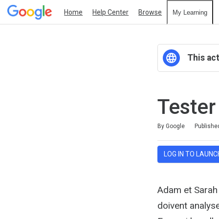
Home
Help Center
Browse
My Learning
This act
Tester
Duration
Average rating: 0
No reviews
By Google
Publishe
LOG IN TO LAUNC
Adam et Sarah t
doivent analys