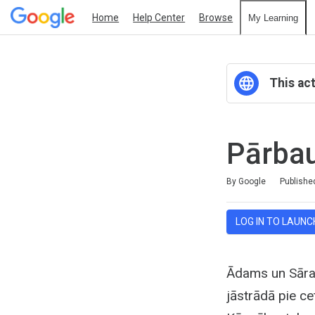
Home
Help Center
Browse
My Learning
This act
Pārbau
Duration
Average rating: 0
No reviews
By Google
Publishe
LOG IN TO LAUNC
Ādams un Sāra 
jāstrādā pie ce