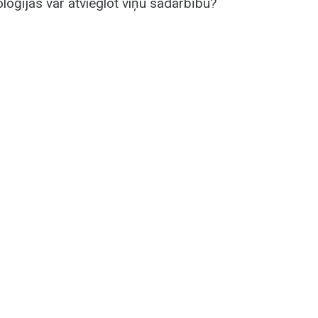
oģijas var atvieglot viņu sadarbību?