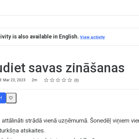
ivity is also available in English.
View activity
diet savas zināšanas
Rating
1 star
2 stars
3 stars
4 stars
5 stars
d: Mar 23, 2023
2m
0
H
attālināti strādā vienā uzņēmumā. Šonedēļ viņiem vie
turkšņa atskaites.