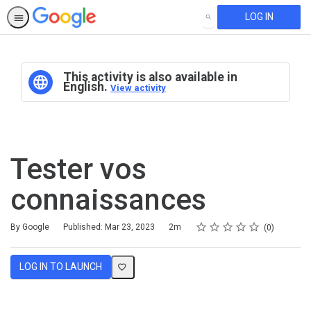
LOG IN
SEARCH
This activity is also available in
English.
View activity
Tester vos
connaissances
Rating
1 star
2 stars
3 stars
4 stars
5 stars
Duration
Average rating: 0
No reviews
By Google
Published: Mar 23, 2023
2m
0
LOG IN TO LAUNCH