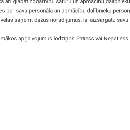
kā arī glabāt nodarbību saturu un apmācību dalībnieku
jies par sava personāla un apmācību dalībnieku perso
 vēlas saņemt dažus norādījumus, lai aizsargātu sa
rpmākos apgalvojumus lodziņos Patiess vai Nepatiess