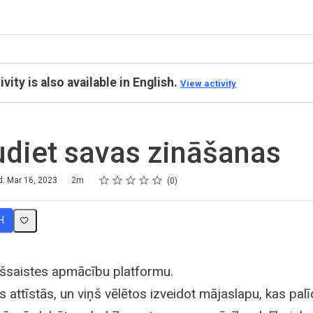
ivity is also available in English.
View activity
diet savas zināšanas
Rating
1 star
2 stars
3 stars
4 stars
5 stars
d: Mar 16, 2023
2m
0
H
šsaistes apmācību platformu.
ttīstās, un viņš vēlētos izveidot mājaslapu, kas palī