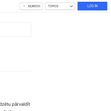
LOG IN
SEARCH
TOPICS
dzētu pārvaldīt