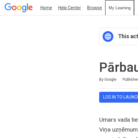
Home
Help Center
Browse
My Learning
This act
Pārbau
Duration
Average rating: 0
No reviews
By Google
Publishe
LOG IN TO LAUNC
Umars vada tie
Viņa uzņēmums a