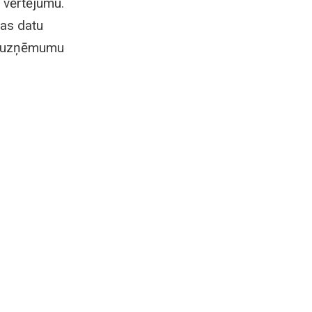
 vērtējumu.
nas datu
vu uzņēmumu