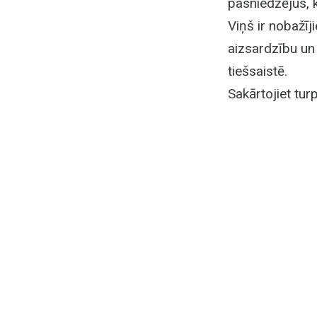
pasniedzējus, 
Viņš ir nobažī
aizsardzību un
tiešsaistē.
Sakārtojiet tu