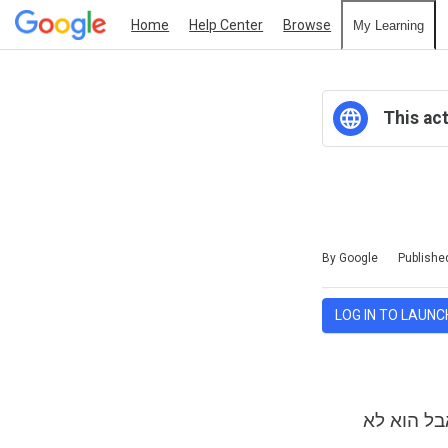
Home
Help Center
Browse
My Learning
This act
Duration
Average rating: 0
No reviews
By Google
Publishe
LOG IN TO LAUNC
יווק במנועי חיפוש