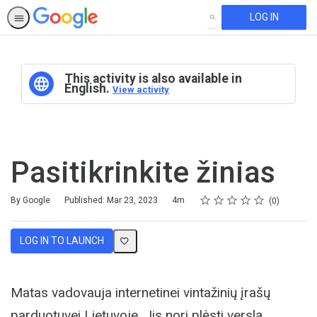
LOG IN
SEARCH
This activity is also available in
English.
View activity
Pasitikrinkite žinias
Rating
1 star
2 stars
3 stars
4 stars
5 stars
Duration
Average rating: 0
No reviews
By Google
Published: Mar 23, 2023
4m
0
LOG IN TO LAUNCH
Matas vadovauja internetinei vintažinių įrašų
parduotuvei Lietuvoje. Jis nori plėsti verslą