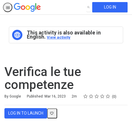
LOG IN
SEARCH
This activity is also available in
English.
View activity
Verifica le tue
competenze
Rating
1 star
2 stars
3 stars
4 stars
5 stars
Duration
Average rating: 4.8
No reviews
By Google
Published: Mar 16, 2023
2m
0
LOG IN TO LAUNCH