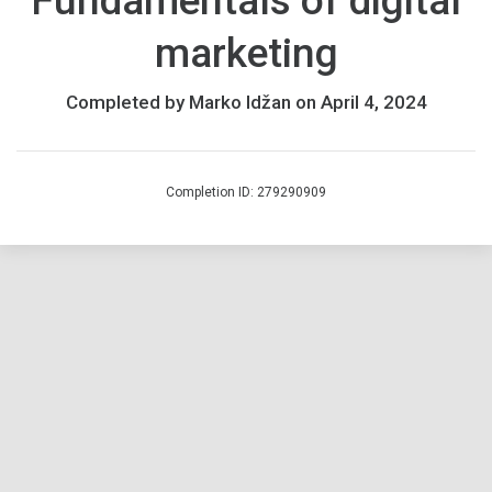
Fundamentals of digital
Ako
marketing
ste
se
već
Completed by Marko Idžan on April 4, 2024
prijavili,
završite
tečaj
Completion ID: 279290909
do
17.
ožujka
2025.
da
biste
dobili
bedž.