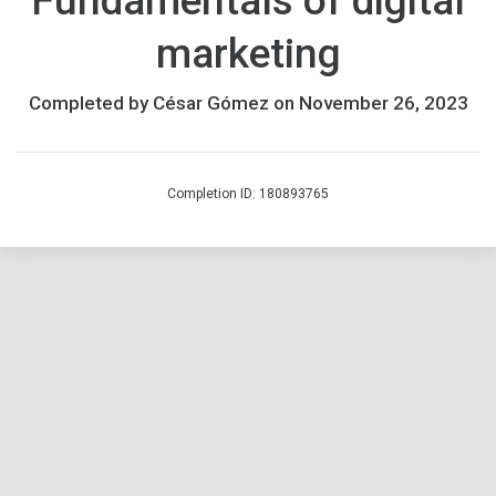
Fundamentals of digital
una
marketing
versión
actualizada.
Si
Completed by César Gómez on November 26, 2023
ya
te
habías
Completion ID: 180893765
registrado,
tienes
hasta
el
17
de
marzo
del
2025
para
completar