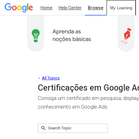
Home
Help Center
Browse
My Learning
All Topics
Certificações em Google A
Consiga um certificado em pesquisa, display
conhecimento em Google Ads.
Submit
Search
No
Topic
results