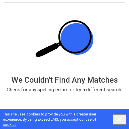
returned
We Couldn't Find Any Matches
Check for any spelling errors or try a different search.
This site uses cookies to provide you with a greater user
Google
Privacy
&
Terms
, Intellum
Privacy
&
Terms
experience. By using Exceed LMS, you accept our
use of
English selected
Locale:
English
Powered by:
cookies
.