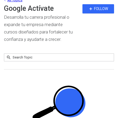
All Topics
Google Actívate
Fo
FOLLOW
To
Desarrolla tu carrera profesional o
expande tu empresa mediante
cursos diseñados para fortalecer tu
confianza y ayudarte a crecer.
Submit
Search
No
Topic
results
returned