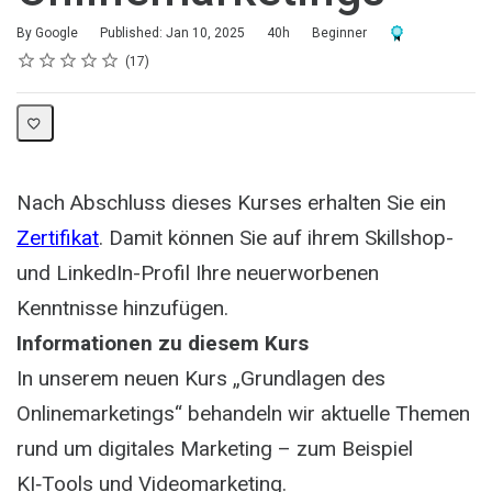
Duration
Difficulty
Award For Compl
By Google
Published: Jan 10, 2025
40h
Beginner
Rating
1 star
2 stars
3 stars
4 stars
5 stars
Average rating: 3.6
17 reviews
17
Nach Abschluss dieses Kurses erhalten Sie ein
Zertifikat
. Damit können Sie auf ihrem Skillshop-
und LinkedIn-Profil Ihre neuerworbenen
Kenntnisse hinzufügen.
Informationen zu diesem Kurs
In unserem neuen Kurs „Grundlagen des
Onlinemarketings“ behandeln wir aktuelle Themen
rund um digitales Marketing – zum Beispiel
KI‑Tools und Videomarketing.