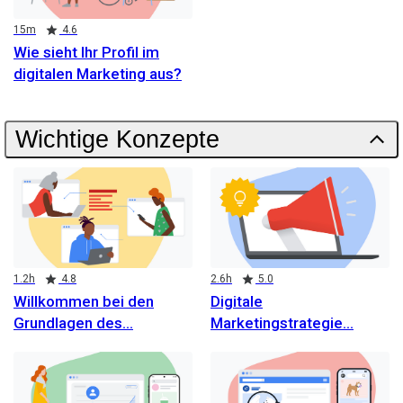
Duration
Rating
15m
4.6
Wie sieht Ihr Profil im
digitalen Marketing aus?
Wichtige Konzepte
Duration
Rating
Duration
Rating
1.2h
4.8
2.6h
5.0
Willkommen bei den
Digitale
Grundlagen des
Marketingstrategie