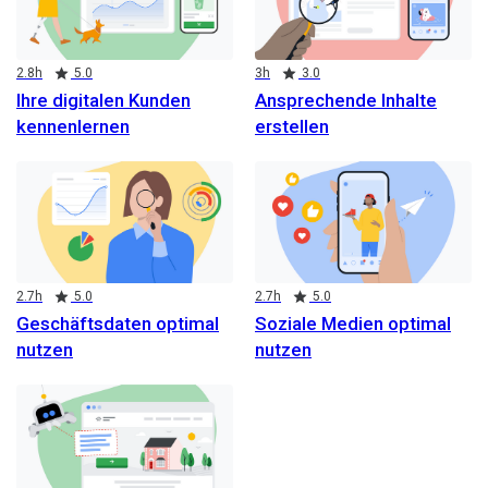
Duration
Rating
Duration
Rating
2.8h
5.0
3h
3.0
Ihre digitalen Kunden
Ansprechende Inhalte
kennenlernen
erstellen
Duration
Rating
Duration
Rating
2.7h
5.0
2.7h
5.0
Geschäftsdaten optimal
Soziale Medien optimal
nutzen
nutzen