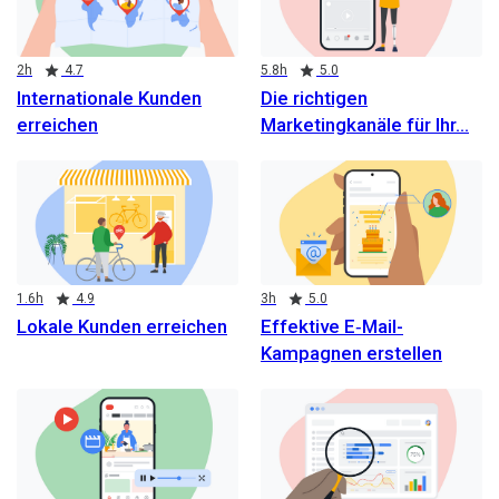
Duration
Rating
Duration
Rating
2h
4.7
5.8h
5.0
Internationale Kunden
Die richtigen
erreichen
Marketingkanäle für Ihr
Duration
Rating
Duration
Rating
1.6h
4.9
3h
5.0
Lokale Kunden erreichen
Effektive E‑Mail-
Kampagnen erstellen