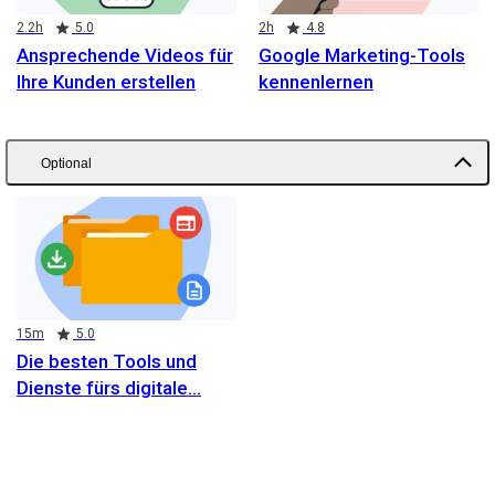
Duration
Rating
Duration
Rating
2.2h
5.0
2h
4.8
Ansprechende Videos für
Google Marketing-Tools
Ihre Kunden erstellen
kennenlernen
Optional
Duration
Rating
15m
5.0
Die besten Tools und
Dienste fürs digitale