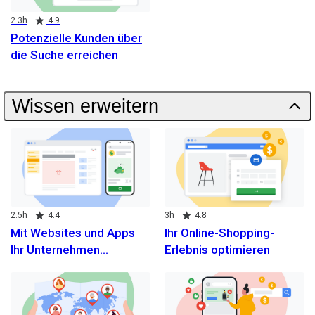
Duration
Rating
2.3h
4.9
Potenzielle Kunden über
die Suche erreichen
Wissen erweitern
Duration
Rating
Duration
Rating
2.5h
4.4
3h
4.8
Mit Websites und Apps
Ihr Online-Shopping-
Ihr Unternehmen
Erlebnis optimieren