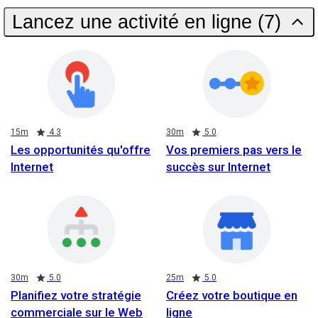
Lancez une activité en ligne (7)
Duration
Rating
Duration
Rating
15m
4.3
30m
5.0
Les opportunités qu'offre
Vos premiers pas vers le
Internet
succès sur Internet
Duration
Rating
Duration
Rating
30m
5.0
25m
5.0
Planifiez votre stratégie
Créez votre boutique en
commerciale sur le Web
ligne