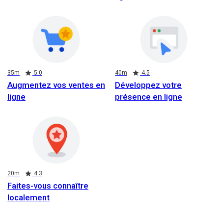
Duration
Rating
Duration
Rating
35m
5.0
40m
4.5
Augmentez vos ventes en
Développez votre
ligne
présence en ligne
Duration
Rating
20m
4.3
Faites-vous connaître
localement