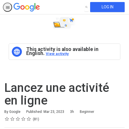
LOG IN
SEARCH
This activity is also available in
English.
View activity
Lancez une activité
en ligne
Duration
Difficulty
By Google
Published: Mar 23, 2023
3h
Beginner
Rating
1 star
2 stars
3 stars
4 stars
5 stars
Average rating: 4.5
81 reviews
81