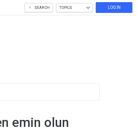
LOG IN
SEARCH
TOPICS
den emin olun