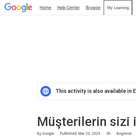
Home
Help Center
Browse
My Learning
This activity is also available in 
Müşterilerin sizi
Duration
Difficulty
Average rating: 5.0
6 reviews
By Google
Published: Mar 23, 2023
3h
Beginner