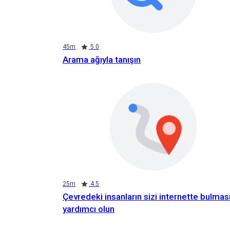
Duration
Rating
Duration
Rating
Duration
Rating
45m
5.0
Arama ağıyla tanışın
Duration
Rating
25m
4.5
Çevredeki insanların sizi internette bulmas
yardımcı olun