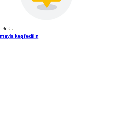
5.0
mayla keşfedilin