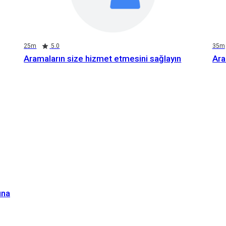
25m
5.0
35m
Aramaların size hizmet etmesini sağlayın
Ara
ına