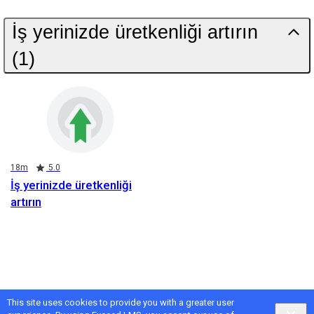
İş yerinizde üretkenliği artırın
(1)
Duration
Rating
18m
5.0
İş yerinizde üretkenliği
artırın
This site uses cookies to provide you with a greater user