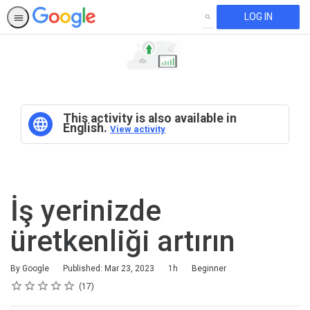
LOG IN
SEARCH
This activity is also available in
English.
View activity
İş yerinizde
üretkenliği artırın
Duration
Difficulty
By Google
Published: Mar 23, 2023
1h
Beginner
Rating
1 star
2 stars
3 stars
4 stars
5 stars
Average rating: 4.8
17 reviews
17