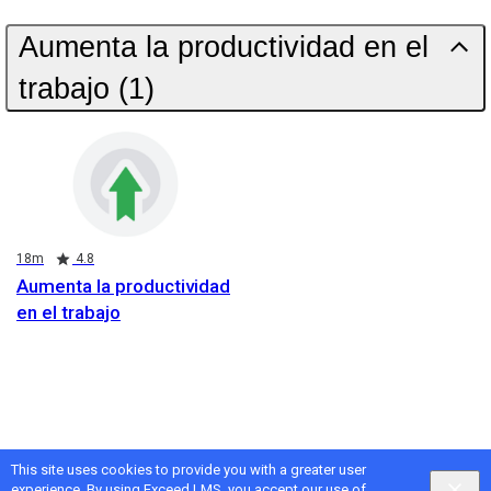
Aumenta la productividad en el
trabajo (1)
Duration
Rating
18m
4.8
Aumenta la productividad
en el trabajo
This site uses cookies to provide you with a greater user
experience. By using Exceed LMS, you accept our
use of