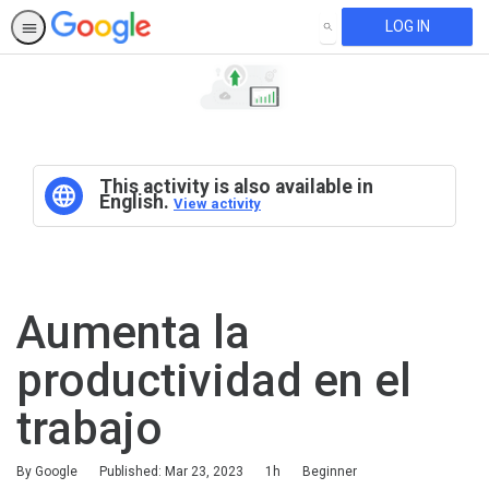
LOG IN
SEARCH
This activity is also available in
English.
View activity
Aumenta la
productividad en el
trabajo
Duration
Difficulty
By Google
Published: Mar 23, 2023
1h
Beginner