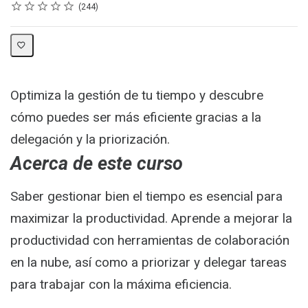
Rating
1 star
2 stars
3 stars
4 stars
5 stars
Average rating: 4.8
244 reviews
244
Optimiza la gestión de tu tiempo y descubre
cómo puedes ser más eficiente gracias a la
delegación y la priorización.
Acerca de este curso
Saber gestionar bien el tiempo es esencial para
maximizar la productividad. Aprende a mejorar la
productividad con herramientas de colaboración
en la nube, así como a priorizar y delegar tareas
para trabajar con la máxima eficiencia.