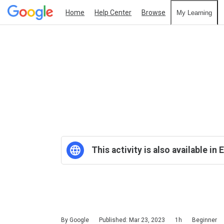
Home
Help Center
Browse
My Learning
This activity is also available in 
Duration
Difficulty
Average rating: 4.4
41 reviews
By Google
Published: Mar 23, 2023
1h
Beginner