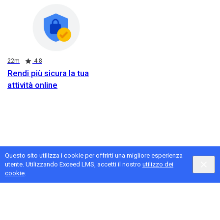
Durata
Valutazione
22m
4.8
Rendi più sicura la tua
attività online
Questo sito utilizza i cookie per offrirti una migliore esperienza
utente. Utilizzando Exceed LMS, accetti il nostro
utilizzo dei
cookie
.
Privacy
e
Termini
di Google,
Privacy
e
Termini
di Intellum