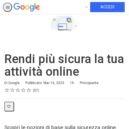
ACCEDI
CERCA
Rendi più sicura la tua
attività online
Durata
Difficoltà
Di Google
Pubblicato: Mar 16, 2023
1h
Principiante
Valutazione
1 stella
2 stelle
3 stelle
4 stelle
5 stelle
Valutazione media: 4.8
57 recensioni
57
Scopri le nozioni di base sulla sicurezza online,