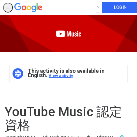
LOG IN
SEARCH
This activity is also available in
English.
View activity
YouTube Music 認定
資格
Duration
Difficulty
Award For