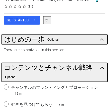
By YouTube Music
Published: Jun 1, 2021
4h
Advanced
Rating
1 star
2 stars
3 stars
4 stars
5 stars
Average rating: 5.0
11 reviews
11
GET STARTED
はじめの一歩
Optional
There are no activities in this section.
コンテンツとチャンネル戦略
Optional
チャンネルのブランディングとプロモーション
15 m
動画を見つけてもらう
15 m