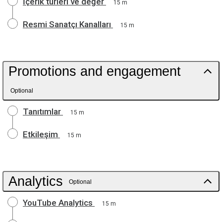
İçerik türleri ve değer
15 m
Resmi Sanatçı Kanalları
15 m
Promotions and engagement
Optional
Tanıtımlar
15 m
Etkileşim
15 m
Analytics
Optional
YouTube Analytics
15 m