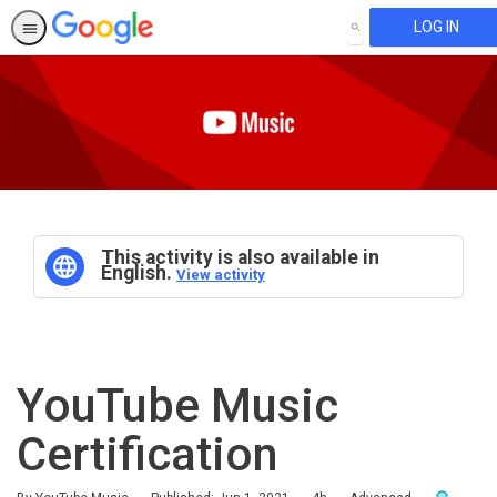
LOG IN
SEARCH
This activity is also available in
English.
View activity
YouTube Music
Certification
Duration
Difficulty
Award For