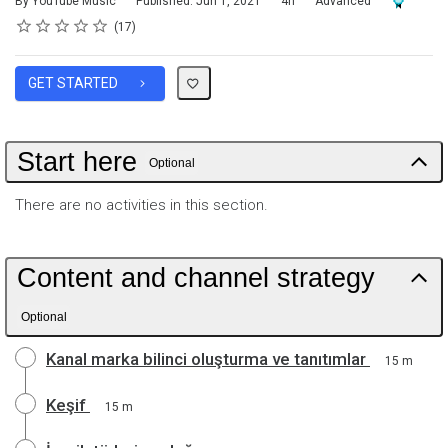
By YouTube Music
Published: Jun 1, 2021
4h
Advanced
Rating
1 star
2 stars
3 stars
4 stars
5 stars
Average rating: 5.0
17 reviews
17
GET STARTED
Start here
Optional
There are no activities in this section.
Content and channel strategy
Optional
Kanal marka bilinci oluşturma ve tanıtımlar
15 m
Keşif
15 m