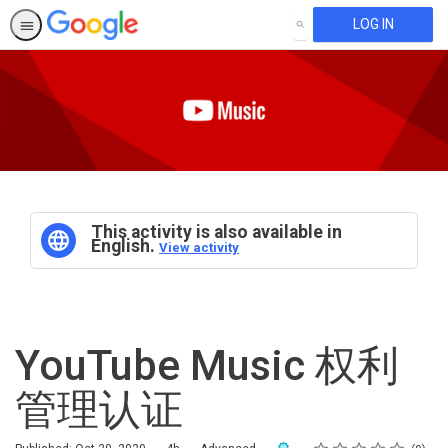
LOG IN
SEARCH
This activity is also available in
English.
View activity
YouTube Music 权利
管理认证
Rating
1 star
2 stars
3 stars
4 stars
5 stars
Duration
Difficulty
Average rating: 0
No reviews
Award For Completion