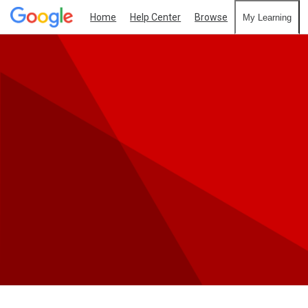
Home
Help Center
Browse
My Learning