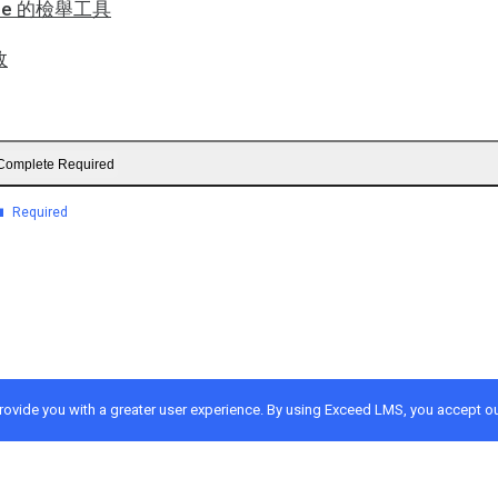
ube 的檢舉工具
效
Complete Required
Required
provide you with a greater user experience. By using Exceed LMS, you accept o