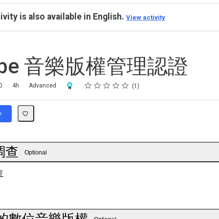
ivity is also available in English.
View activity
Tube 音樂版權管理認證
Rating
1 star
2 stars
3 stars
4 stars
5 stars
Award For Completion
0
4h
Advanced
1
調查
Optional
查
be 的數位音樂版權