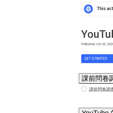
This act
You
Duration
Difficulty
Average rating: 5.0
1 review
Published: Oct 20, 202
GET STARTED
課前問卷
課前問卷調
YouTu