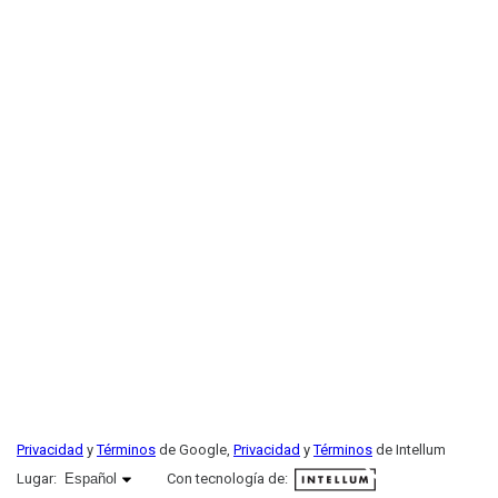
Privacidad
y
Términos
de Google,
Privacidad
y
Términos
de Intellum
Español seleccionado
Lugar:
Español
Con tecnología de: